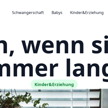
Schwangerschaft
Babys
Kinder&Erziehung
, wenn s
mmer lan
Kinder&Erziehung