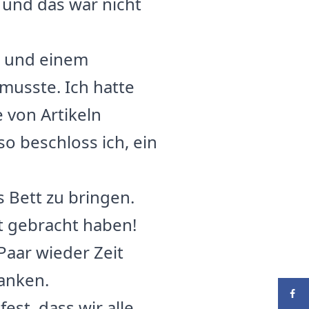
r und das war nicht
e und einem
musste. Ich hatte
 von Artikeln
o beschloss ich, ein
 Bett zu bringen.
tt gebracht haben!
Paar wieder Zeit
sanken.
est, dass wir alle