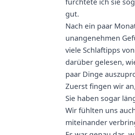
fürchtete ich sie so
gut.
Nach ein paar Mona
unangenehmen Gefühl
viele Schlaftipps v
darüber gelesen, wie
paar Dinge auszupr
Zuerst fingen wir an
Sie haben sogar läng
Wir fühlten uns auch
miteinander verbring
Es war genau das, wa