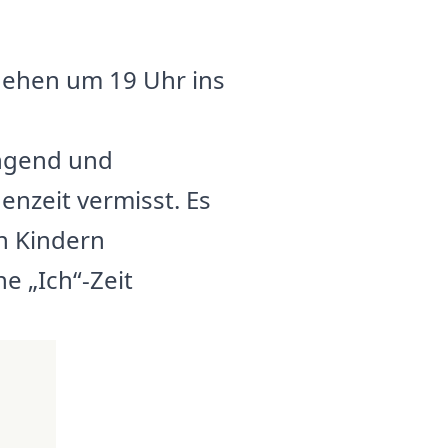
gehen um 19 Uhr ins
engend und
nzeit vermisst. Es
en Kindern
e „Ich“-Zeit