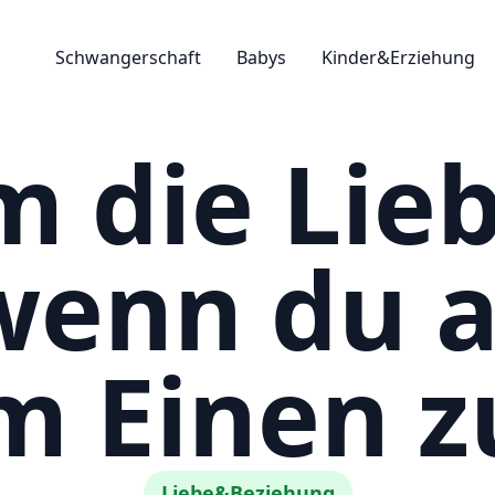
Schwangerschaft
Babys
Kinder&Erziehung
 die Lieb
 wenn du a
m Einen z
Liebe&Beziehung