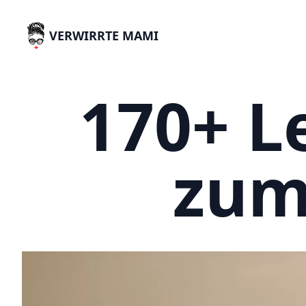
VERWIRRTE MAMI
170+ L
zum