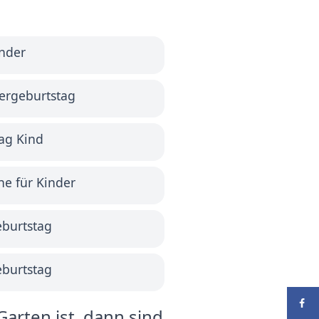
inder
ergeburtstag
ag Kind
e für Kinder
burtstag
burtstag
arten ist, dann sind