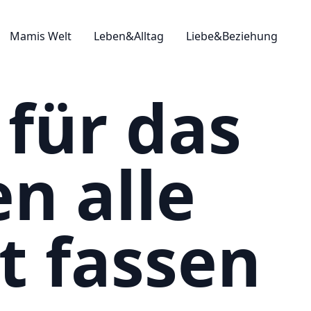
Mamis Welt
Leben&Alltag
Liebe&Beziehung
 für das
en alle
t fassen